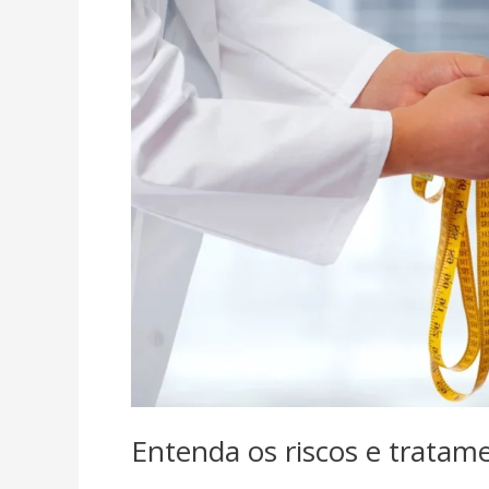
disponíveis
para
obesidade
Entenda os riscos e tratam